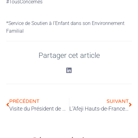
#TousConcernés
*Service de Soutien à l’Enfant dans son Environnement
Familial
Partager cet article
PRÉCÉDENT
SUIVANT
Visite du Président de Nexem à l’Afeji Hauts-de-France
L’Afeji Hauts-de-France engagée dans le programme « mieux manger pour tous » sur le territoire Littoral