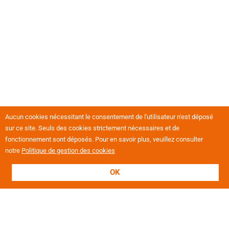
Aucun cookies nécessitant le consentement de l'utilisateur n'est déposé
sur ce site. Seuls des cookies strictement nécessaires et de
fonctionnement sont déposés. Pour en savoir plus, veuillez consulter
notre
Politique de gestion des cookies
OK
L'association
Présentation