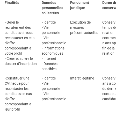
Finalités
Données
Fondement
Durée d
personnelles
juridique
conserv
collectées
- Gérer le
- Identité
Exécution de
Conserva
recrutement des
- Vie
mesures
temps de
candidats et vous
personnelle
précontractuelles
relation
recontacter en cas
- Vie
contract
d’offre
professionnelle
5 ans ap
correspondant à
- Informations
fin de la
votre profil
économiques
relation.
- Créer et suivre le
- Internet
dossier d’inscription
- Données
sensibles
-Constituer une
- Identité
Intérêt légitime
Conserv
CVthèque pour
- Vie
ans à c
recontacter les
personnelle
du derni
candidats en cas
- Vie
contact 
d’offre
professionnelle
candida
correspondant à
leur profil