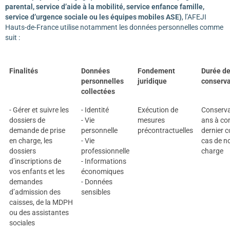
parental, service d’aide à la mobilité, service enfance famille,
service d’urgence sociale ou les équipes mobiles ASE)
, l’AFEJI
Hauts-de-France utilise notamment les données personnelles comme
suit :
Finalités
Données
Fondement
Durée d
personnelles
juridique
conserva
collectées
- Gérer et suivre les
- Identité
Exécution de
Conserva
dossiers de
- Vie
mesures
ans à co
demande de prise
personnelle
précontractuelles
dernier c
en charge, les
- Vie
cas de no
dossiers
professionnelle
charge
d’inscriptions de
- Informations
vos enfants et les
économiques
demandes
- Données
d’admission des
sensibles
caisses, de la MDPH
ou des assistantes
sociales