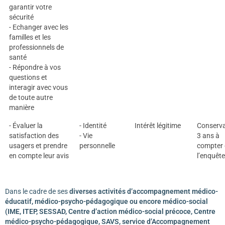
garantir votre
sécurité
- Echanger avec les
familles et les
professionnels de
santé
- Répondre à vos
questions et
interagir avec vous
de toute autre
manière
- Évaluer la
- Identité
Intérêt légitime
Conserva
satisfaction des
- Vie
3 ans à
usagers et prendre
personnelle
compter 
en compte leur avis
l’enquête
Dans le cadre de ses
diverses
activités d’accompagnement médico-
éducatif, médico-psycho-pédagogique ou encore médico-social
(IME, ITEP, SESSAD, Centre d’action médico-social précoce, Centre
médico-psycho-pédagogique, SAVS, service d’Accompagnement