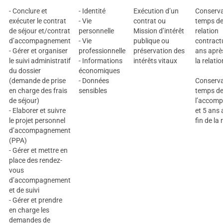
- Conclure et
- Identité
Exécution d’un
Conserva
exécuter le contrat
- Vie
contrat ou
temps de
de séjour et/contrat
personnelle
Mission d’intérêt
relation
d’accompagnement
- Vie
publique ou
contractu
- Gérer et organiser
professionnelle
préservation des
ans après
le suivi administratif
- Informations
intérêts vitaux
la relatio
du dossier
économiques
(demande de prise
- Données
Conserva
en charge des frais
sensibles
temps d
de séjour)
l’accom
- Elaborer et suivre
et 5 ans 
le projet personnel
fin de la 
d’accompagnement
(PPA)
- Gérer et mettre en
place des rendez-
vous
d’accompagnement
et de suivi
- Gérer et prendre
en charge les
demandes de