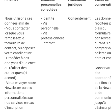
personnelles
juridique
conservat
collectées
Nous utilisons ces
- Identité
Consentement
Les donné
données afin de :
- Vie
récoltées p
- Vous contacter
personnelle
biais du
lorsque vous
- Vie
formulaire
remplissez le
professionnelle
conservée
formulaire de
- Internet
durant 3 a
contact, ou déposer
compter de
votre candidature
collecte o
- Procéder à des
dernier co
analyses d’audience
ou réaliser des
Conservat
statistiques (si
des
accord)
coordonn
- Vous envoyer notre
aux fins d’
Newsletter ou des
de la News
informations
et de
personnalisées sur
communic
nos services en cas
jusqu’à
d’inscription
désinscrip