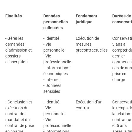
Finalités
Données
Fondement
Durées de
personnelles
juridique
conservat
collectées
- Gérer les
- Identité
Exécution de
Conservat
demandes
- Vie
mesures
3 ans à
d’admission et
personnelle
précontractuelles
compter d
dossiers
- Vie
dernier
d’inscription
professionnelle
contact en
- Informations
cas de non
économiques
prise en
- Internet
charge
- Données
sensibles
- Conclusion et
- Identité
Exécution d’un
Conservat
exécution du
- Vie
contrat
le temps d
contrat de
personnelle
la relation
mandat et du
- Vie
contractue
contrat de prise
professionnelle
et 5 ans
en charge
- Informations
après la fi