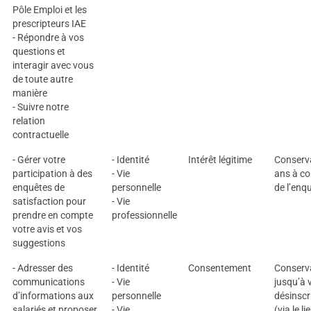
Pôle Emploi et les
prescripteurs IAE
- Répondre à vos
questions et
interagir avec vous
de toute autre
manière
- Suivre notre
relation
contractuelle
- Gérer votre
- Identité
Intérêt légitime
Conserv
participation à des
- Vie
ans à c
enquêtes de
personnelle
de l’enq
satisfaction pour
- Vie
prendre en compte
professionnelle
votre avis et vos
suggestions
- Adresser des
- Identité
Consentement
Conserv
communications
- Vie
jusqu’à 
d’informations aux
personnelle
désinscr
salariés et proposer
- Vie
(via le li