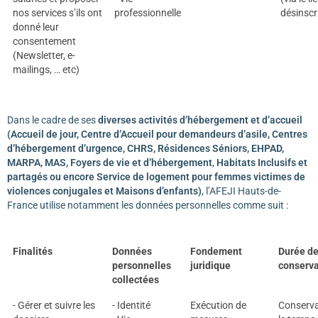
nos services s’ils ont
professionnelle
désinscr
donné leur
consentement
(Newsletter, e-
mailings, … etc)
Dans le cadre de ses
diverses
activités d’hébergement et d’accueil
(Accueil de jour, Centre d’Accueil pour demandeurs d’asile, Centres
d’hébergement d’urgence, CHRS, Résidences Séniors, EHPAD,
MARPA, MAS, Foyers de vie et d’hébergement
,
Habitats Inclusifs et
partagés ou encore Service de logement pour femmes victimes de
violences conjugales et Maisons d’enfants)
, l’AFEJI Hauts-de-
France utilise notamment les données personnelles comme suit :
Finalités
Données
Fondement
Durée d
personnelles
juridique
conserva
collectées
- Gérer et suivre les
- Identité
Exécution de
Conserva