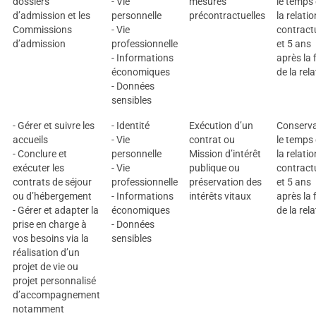
dossiers
- Vie
mesures
le temps
d’admission et les
personnelle
précontractuelles
la relatio
Commissions
- Vie
contract
d’admission
professionnelle
et 5 ans
- Informations
après la 
économiques
de la rela
- Données
sensibles
- Gérer et suivre les
- Identité
Exécution d’un
Conserva
accueils
- Vie
contrat ou
le temps
- Conclure et
personnelle
Mission d’intérêt
la relatio
exécuter les
- Vie
publique ou
contract
contrats de séjour
professionnelle
préservation des
et 5 ans
ou d’hébergement
- Informations
intérêts vitaux
après la 
- Gérer et adapter la
économiques
de la rela
prise en charge à
- Données
vos besoins via la
sensibles
réalisation d’un
projet de vie ou
projet personnalisé
d’accompagnement
notamment