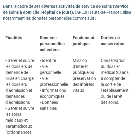
Dans le cadre de ses
diverses
activités de service de soins (Service
de soins à domicile, Hôpital de jours)
, l’AFEJI Hauts-de-France utilise
notamment les données personnelles comme suit :
Finalités
Données
Fondement
Durées de
personnelles
juridique
conservation
collectées
- Gérer et suivre
- Identité
Mission
Conservation
les dossiers de
- Vie
d’intérêt
du dossier
demande de
personnelle
publique ou
médical 20 ans
prise en charge,
- Vie
préservation
à compter de
les dossiers
professionnelle
des intérêts
la sortie de
d’admission et
- Informations
vitaux
l’établissement
demandes
économiques
ou de l’arrêt
d’admissions
- Données
des soins.
- Gérer et suivre
sensibles
les soins
médicaux et
paramédicaux
(ordonnances,