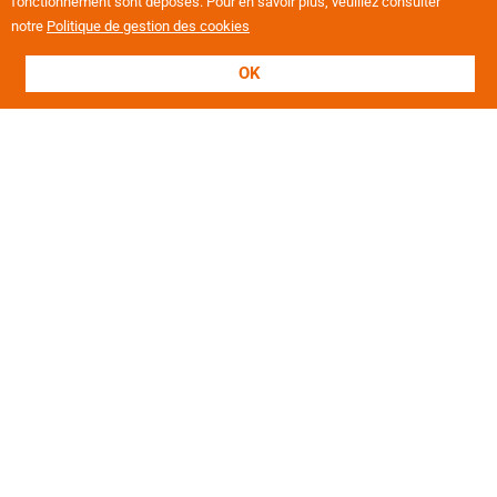
fonctionnement sont déposés. Pour en savoir plus, veuillez consulter
notre
Politique de gestion des cookies
OK
L'association
Présentation
Nos valeurs
Nos établissements
Projets européens
Politique RH
Revue de presse
Offres d'emploi
Notre magazine "Le Mag'"
Notre Rapport d'Activités
Nos domaines d'intervention
Enfants et Adolescents