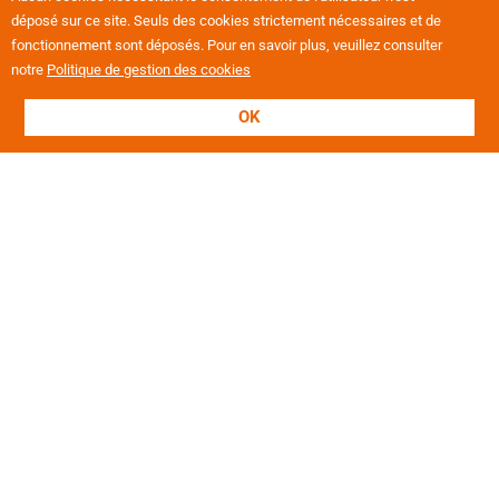
déposé sur ce site. Seuls des cookies strictement nécessaires et de
fonctionnement sont déposés. Pour en savoir plus, veuillez consulter
notre
Politique de gestion des cookies
OK
L'association
Présentation
Nos valeurs
Nos établissements
Projets européens
Politique RH
Revue de presse
Offres d'emploi
Notre magazine "Le Mag'"
Notre Rapport d'Activités