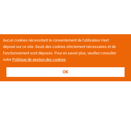
Aucun cookies nécessitant le consentement de l'utilisateur n'est
déposé sur ce site. Seuls des cookies strictement nécessaires et de
fonctionnement sont déposés. Pour en savoir plus, veuillez consulter
notre
Politique de gestion des cookies
OK
L'association
Présentation
Nos valeurs
Nos établissements
Projets européens