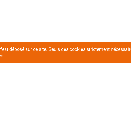
n'est déposé sur ce site. Seuls des cookies strictement nécessa
es
Contactez-nous !
Sui
Contacter le service Achats
Contacter le service Développement
n situation de
Inscr
difficultés
Adr