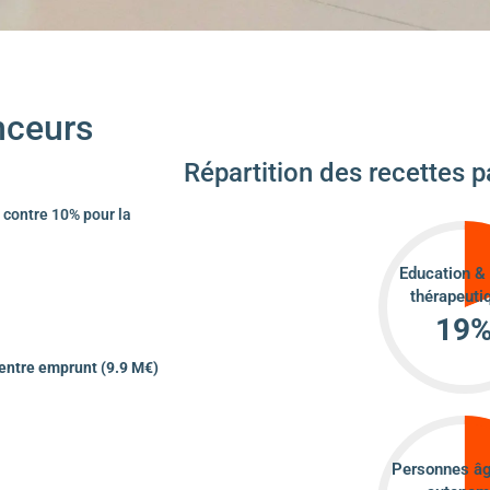
nceurs
Répartition des recettes pa
 contre 10% pour la
Education &
thérapeuti
19
 entre emprunt (9.9 M€)
Personnes âg