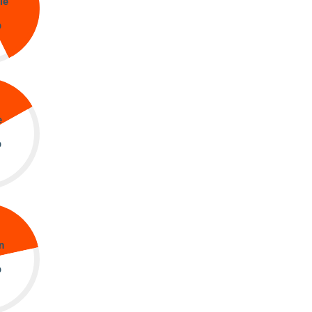
ie
%
e
%
n
%