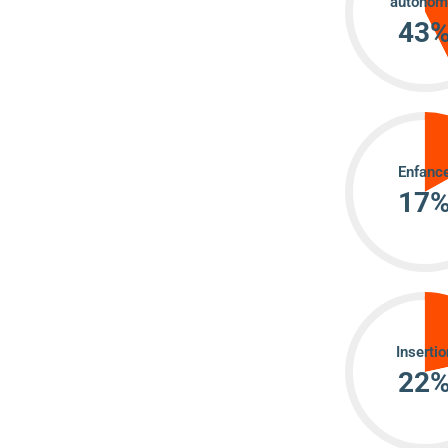
autonom
43
Enfanc
17
Insertio
22