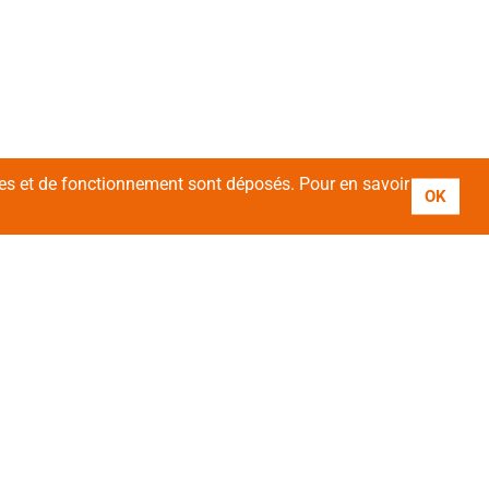
ires et de fonctionnement sont déposés. Pour en savoir
OK
vez-nous !
ivez-vous à notre newsletter :
esse email*