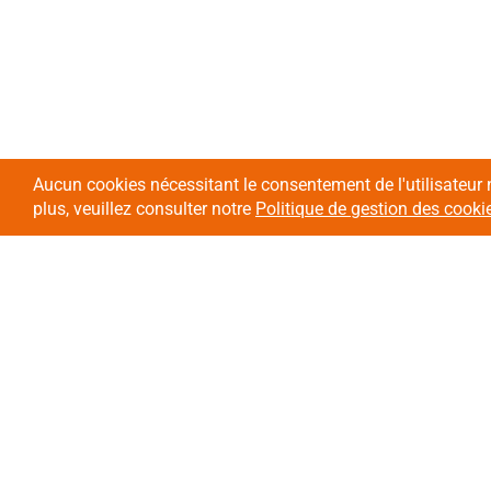
Aucun cookies nécessitant le consentement de l'utilisateur 
plus, veuillez consulter notre
Politique de gestion des cooki
L'association
Nos domaines
d'intervention
Présentation
Enfants et Adolescents
Nos valeurs
Enfants et Adolescents e
Nos établissements
handicap
Projets européens
Personnes et familles en 
Politique RH