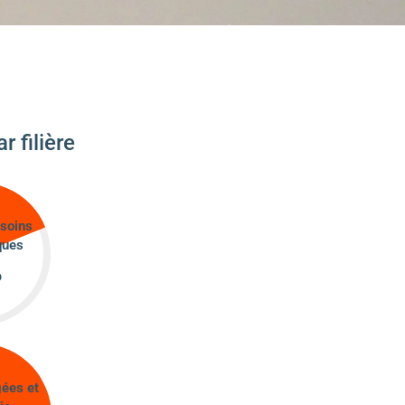
r filière
 soins
ques
%
ées et