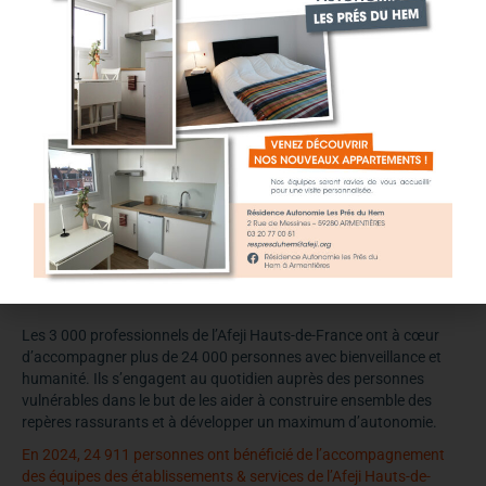
Bientraitance et responsabilisation
des personnes accompagnées
Les 3 000 professionnels de l’Afeji Hauts-de-France ont à cœur
d’accompagner plus de 24 000 personnes avec bienveillance et
humanité. Ils s’engagent au quotidien auprès des personnes
vulnérables dans le but de les aider à construire ensemble des
repères rassurants et à développer un maximum d’autonomie.
En 2024, 24 911 personnes ont bénéficié de l’accompagnement
des équipes des établissements & services de l’Afeji Hauts-de-