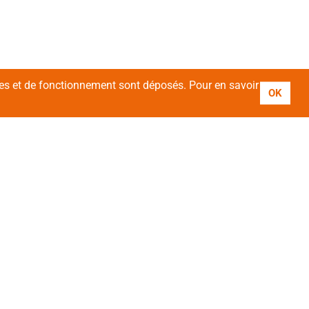
ires et de fonctionnement sont déposés. Pour en savoir
OK
vez-nous !
ivez-vous à notre newsletter :
esse email*