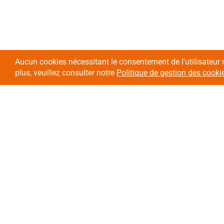
Aucun cookies nécessitant le consentement de l'utilisateur 
plus, veuillez consulter notre
Politique de gestion des cooki
L'association
Nos domaines
d'intervention
Présentation
Enfants et Adolescents
Nos valeurs
Enfants et Adolescents e
Nos établissements
handicap
Projets européens
Personnes et familles en 
Politique RH
sociales
Revue de presse
Adultes en situation de 
Offres d'emploi