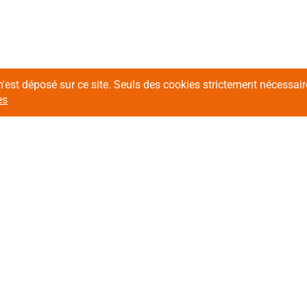
n'est déposé sur ce site. Seuls des cookies strictement nécessa
es
Contactez-nous !
Sui
Contacter le service Achats
Contacter le service Développement
n situation de
Inscr
difficultés
Adr
handicap