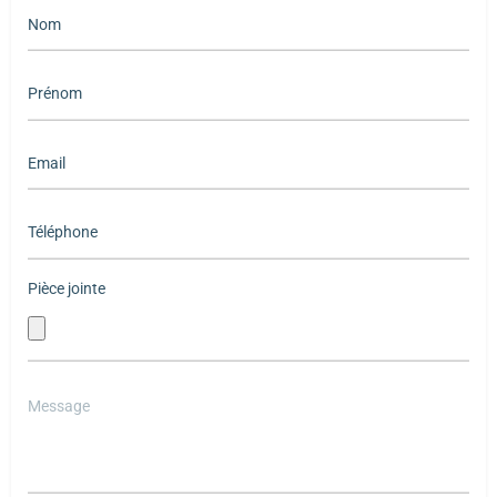
Pièce jointe
Please
leave
this
field
empty.