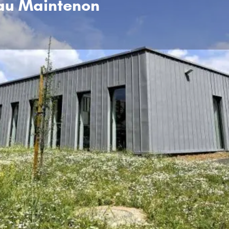
eau Maintenon
Présentation
Établissement Liés
0
S'y rendre
Appeler
Partager
Postulez
Notre approche
ement éducatif et pédagogique
stique (TSA).
PROPOSER DES 
 psychiatriques spécifiques à
ofessionnels sensibilisés aux
Une approche thérapeutique plur
affectives, comportementales et