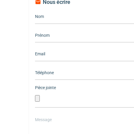
Nous écrire
Pièce jointe
Please
leave
this
field