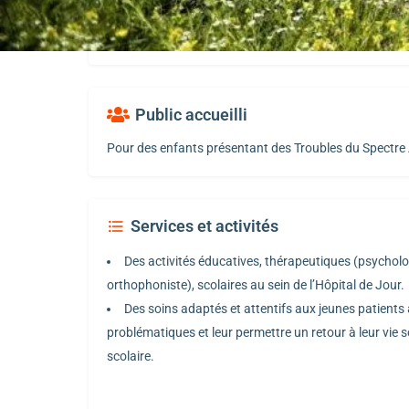
L’hospitalisation de jour propose 15 places pour des pa
du lundi au vendredi, à temps plein ou à temps partiel.
Public accueilli
Pour des enfants présentant des Troubles du Spectre 
Services et activités
Des activités éducatives, thérapeutiques (psychol
orthophoniste), scolaires au sein de l’Hôpital de Jour.
Des soins adaptés et attentifs aux jeunes patients 
problématiques et leur permettre un retour à leur vie s
scolaire.