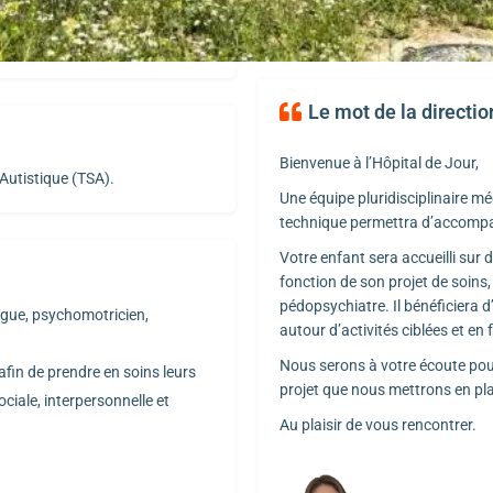
d’un regard systémique (la famill
tients de 3 à 10 ans et se fait
Le mot de la directio
Bienvenue à l’Hôpital de Jour,
Autistique (TSA).
Une équipe pluridisciplinaire m
technique permettra d’accompag
Votre enfant sera accueilli sur 
fonction de son projet de soins,
pédopsychiatre. Il bénéficiera d’
ogue, psychomotricien,
autour d’activités ciblées et en
Nous serons à votre écoute pou
afin de prendre en soins leurs
projet que nous mettrons en pla
ociale, interpersonnelle et
Au plaisir de vous rencontrer.