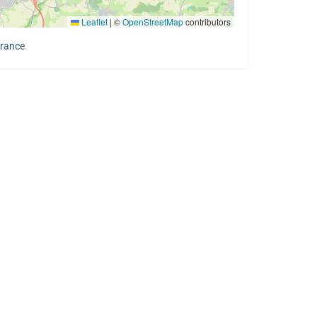
Leaflet
|
©
OpenStreetMap
contributors
France