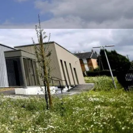
SOINS ATTENTIFS AUX ENFANTS
idisciplinaire qui mêle les approches psycho-
 cognitives ; sensorielles et motrices ; complétées