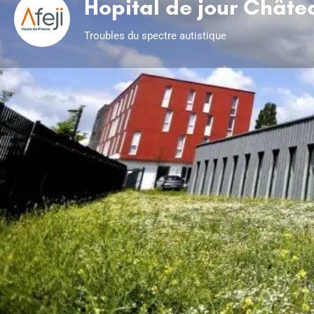
Hopital de jour Chât
Troubles du spectre autistique
Présentation de l'établissement
L’Hôpital de jour assure les soins et un accompagn
à des enfants présentant un trouble du spectre auti
Le jeune enfant présentant des TSA bénéficie de soins
son âge dans une unité qui lui est dédiée auprès de pr
soins en pédopsychiatrie.