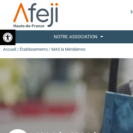
N
Ouvrir la barre d’outils
NOTRE ASSOCIATION
Accueil
/
Établissements
/ MAS la Méridienne