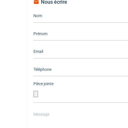
Nous écrire
Pièce jointe
Please
leave
this
field