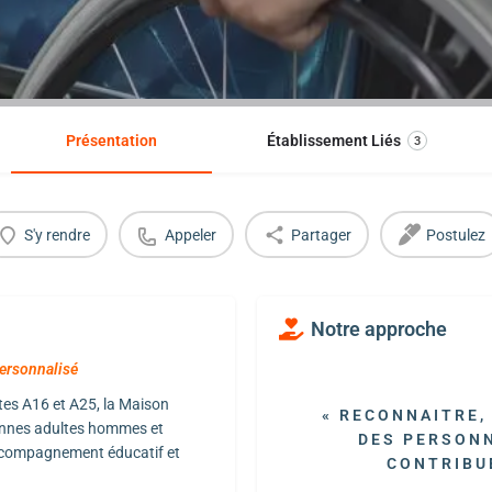
Présentation
Établissement Liés
3
S'y rendre
Appeler
Partager
Postulez
Notre approche
rsonnalisé
tes A16 et A25, la Maison
« RECONNAITRE,
sonnes adultes hommes et
DES PERSONN
ccompagnement éducatif et
CONTRIBUE