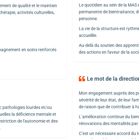
Le quotidien au sein de la MAS e
nt de qualité et le maintien
permanente de bientraitance, du 
hérapie, activités culturelles,
personne.
La vie de la structure est ryth
accueillie.
Au-delà du soutien des apprenti
pagnement en soins renforcés
des actions en faveur de la soc
Le mot de la directio
Mon engagement auprès des pers
sévérité de leur état, de leur f
de raison que de contribuer à h
c pathologies lourdes et/ou
elles la déficience mentale et
L’amélioration continue du bien
striction de l'autonomie et des
rénovations des mentalités par
.
C’est un nécessaire accord du