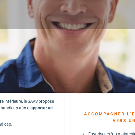
Présentation
Établissement Liés
3
S'y rendre
Appeler
Partager
Postulez
Notre approche
dre intérieure, le SAVS propose
handicap afin d’
apporter un
ACCOMPAGNER L’E
VERS U
ndicap.
Favoriser et/ou mainteni