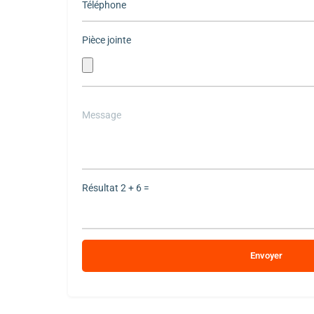
Pièce jointe
Please
leave
this
field
empty.
Résultat
2 + 6 =