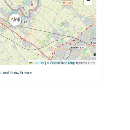
−
Leaflet
|
©
OpenStreetMap
contributors
rmentières, France