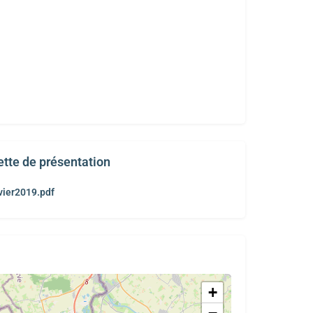
ette de présentation
ier2019.pdf
+