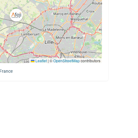
Leaflet
|
©
OpenStreetMap
contributors
 France