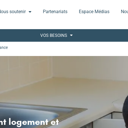
ous soutenir
Partenariats
Espace Médias
Nou
VOS BESOINS
nance
t logement et