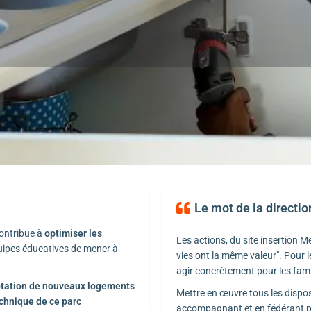
Présentation
Établissement Liés
5
S'y rendre
Appeler
Partager
Postulez
Le mot de la directio
ontribue à
optimiser les
Les actions, du site insertion M
uipes éducatives de mener à
vies ont la même valeur". Pour le
agir concrètement pour les famill
tation de nouveaux logements
Mettre en œuvre tous les disposit
echnique de ce parc
accompagnant et en fédérant pou