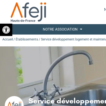
N
Ouvrir la barre d’outils
NOTRE ASSOCIATION
Accueil
/
Établissements
/ Service développement logement et mainte
Service développemen