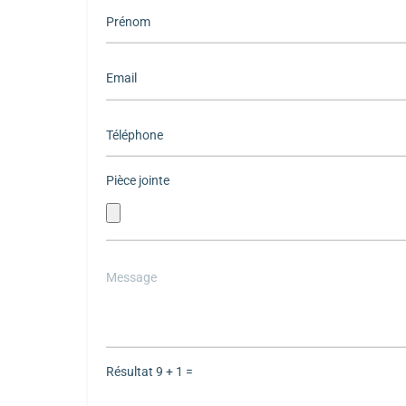
Pièce jointe
Please
leave
this
field
empty.
Résultat
9 + 1 =