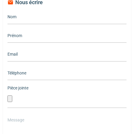
Nous écrire
Pièce jointe
Please
leave
this
field