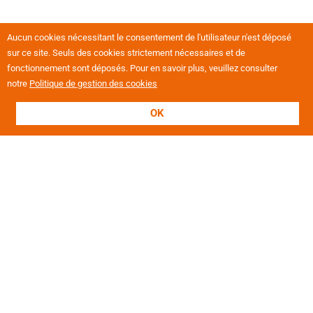
Aucun cookies nécessitant le consentement de l'utilisateur n'est déposé
sur ce site. Seuls des cookies strictement nécessaires et de
fonctionnement sont déposés. Pour en savoir plus, veuillez consulter
notre
Politique de gestion des cookies
OK
L'association
Présentation
Nos valeurs
Nos établissements
Projets européens
Politique RH
Revue de presse
Offres d'emploi
Notre magazine "Le Mag'"