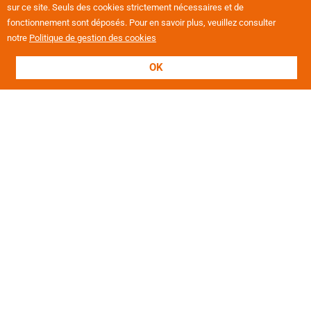
sur ce site. Seuls des cookies strictement nécessaires et de
fonctionnement sont déposés. Pour en savoir plus, veuillez consulter
notre
Politique de gestion des cookies
OK
L'association
Présentation
Nos valeurs
Nos établissements
Projets européens
Politique RH
Revue de presse
Offres d'emploi
Notre magazine "Le Mag'"
Notre Rapport d'Activités
Nos domaines d'intervention