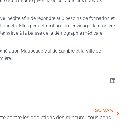
 mentale infanto juvénile et les praticiens libéraux
tive inédite afin de répondre aux besoins de formation et
utionnels. Elles permettront aussi d’envisager la manière
lternative à la baisse de la démographie médicale
lomération Maubeuge Val de Sambre et la Ville de
mière.
SUIVANT
Lutte contre les addictions des mineurs : tous concernés !